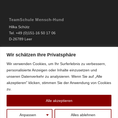
TeamSchule Mensch-Hund
Hilka Schütz
Tel. +49 (0)151-16 50 17 06
D-26789 Leer
Wir schätzen Ihre Privatsphäre
Wo?
» in Leer & Umland
Wir verwenden Cookies, um Ihr Surferlebnis zu verbessern,
» in Papenburg & Umland
personalisierte Anzeigen oder Inhalte einzusetzen und
» Aschendorf
unseren Datenverkehr zu analysieren. Wenn Sie auf „Alle
» Großraum Emsland & Ostfriesland
akzeptieren" klicken, stimmen Sie der Anwendung von Cookies
zu.
Alle akzeptieren
© Copyright
TeamSchule Mensch-Hund
. Bilder und Texte sind
Anpassen
Alles ablehnen
urheberrechtlich geschützt. - web & design by Firstlevel Media